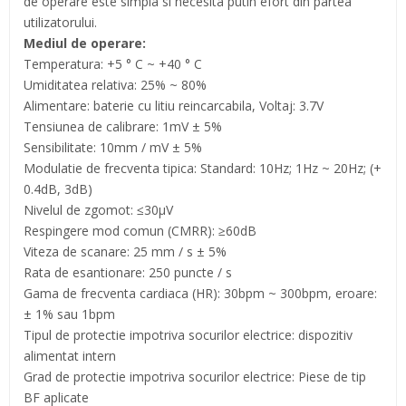
de operare este simpla si necesita putin efort din partea
utilizatorului.
Mediul de operare:
Temperatura: +5 ° C ~ +40 ° C
Umiditatea relativa: 25% ~ 80%
Alimentare: baterie cu litiu reincarcabila, Voltaj: 3.7V
Tensiunea de calibrare: 1mV ± 5%
Sensibilitate: 10mm / mV ± 5%
Modulatie de frecventa tipica: Standard: 10Hz; 1Hz ~ 20Hz; (+
0.4dB, 3dB)
Nivelul de zgomot: ≤30μV
Respingere mod comun (CMRR): ≥60dB
Viteza de scanare: 25 mm / s ± 5%
Rata de esantionare: 250 puncte / s
Gama de frecventa cardiaca (HR): 30bpm ~ 300bpm, eroare:
± 1% sau 1bpm
Tipul de protectie impotriva socurilor electrice: dispozitiv
alimentat intern
Grad de protectie impotriva socurilor electrice: Piese de tip
BF aplicate