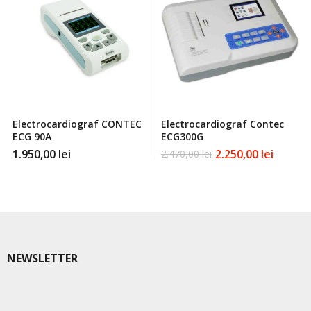
Electrocardiograf CONTEC
Electrocardiograf Contec
ECG 90A
ECG300G
1.950,00
lei
2.250,00
lei
2.470,00
lei
Prețul
Prețul
inițial
curent
a
este:
fost:
2.250,00 lei.
2.470,00 lei.
NEWSLETTER