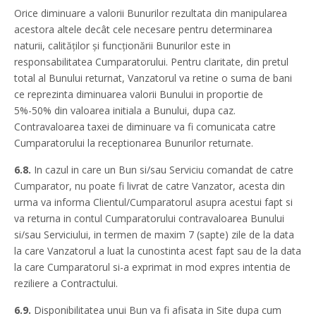
Orice diminuare a valorii Bunurilor rezultata din manipularea
acestora altele decât cele necesare pentru determinarea
naturii, calităților și funcționării Bunurilor este in
responsabilitatea Cumparatorului. Pentru claritate, din pretul
total al Bunului returnat, Vanzatorul va retine o suma de bani
ce reprezinta diminuarea valorii Bunului in proportie de
5%-50% din valoarea initiala a Bunului, dupa caz.
Contravaloarea taxei de diminuare va fi comunicata catre
Cumparatorului la receptionarea Bunurilor returnate.
6.8.
In cazul in care un Bun si/sau Serviciu comandat de catre
Cumparator, nu poate fi livrat de catre Vanzator, acesta din
urma va informa Clientul/Cumparatorul asupra acestui fapt si
va returna in contul Cumparatorului contravaloarea Bunului
si/sau Serviciului, in termen de maxim 7 (sapte) zile de la data
la care Vanzatorul a luat la cunostinta acest fapt sau de la data
la care Cumparatorul si-a exprimat in mod expres intentia de
reziliere a Contractului.
6.9.
Disponibilitatea unui Bun va fi afisata in Site dupa cum