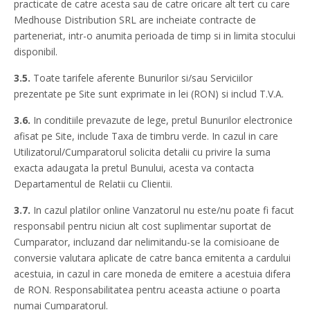
practicate de catre acesta sau de catre oricare alt tert cu care
Medhouse Distribution SRL are incheiate contracte de
parteneriat, intr-o anumita perioada de timp si in limita stocului
disponibil.
3.5.
Toate tarifele aferente Bunurilor si/sau Serviciilor
prezentate pe Site sunt exprimate in lei (RON) si includ T.V.A.
3.6.
In conditiile prevazute de lege, pretul Bunurilor electronice
afisat pe Site, include Taxa de timbru verde. In cazul in care
Utilizatorul/Cumparatorul solicita detalii cu privire la suma
exacta adaugata la pretul Bunului, acesta va contacta
Departamentul de Relatii cu Clientii.
3.7.
In cazul platilor online Vanzatorul nu este/nu poate fi facut
responsabil pentru niciun alt cost suplimentar suportat de
Cumparator, incluzand dar nelimitandu-se la comisioane de
conversie valutara aplicate de catre banca emitenta a cardului
acestuia, in cazul in care moneda de emitere a acestuia difera
de RON. Responsabilitatea pentru aceasta actiune o poarta
numai Cumparatorul.