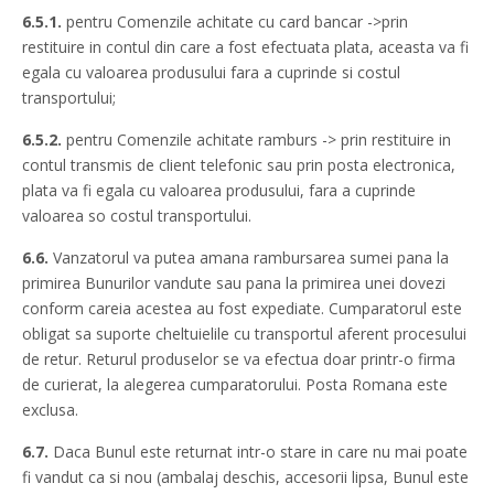
6.5.1.
pentru Comenzile achitate cu card bancar ->prin
restituire in contul din care a fost efectuata plata, aceasta va fi
egala cu valoarea produsului fara a cuprinde si costul
transportului;
6.5.2.
pentru Comenzile achitate ramburs -> prin restituire in
contul transmis de client telefonic sau prin posta electronica,
plata va fi egala cu valoarea produsului, fara a cuprinde
valoarea so costul transportului.
6.6.
Vanzatorul va putea amana rambursarea sumei pana la
primirea Bunurilor vandute sau pana la primirea unei dovezi
conform careia acestea au fost expediate. Cumparatorul este
obligat sa suporte cheltuielile cu transportul aferent procesului
de retur. Returul produselor se va efectua doar printr-o firma
de curierat, la alegerea cumparatorului. Posta Romana este
exclusa.
6.7.
Daca Bunul este returnat intr-o stare in care nu mai poate
fi vandut ca si nou (ambalaj deschis, accesorii lipsa, Bunul este