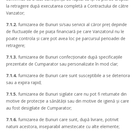
la retragere după executarea completă a Contractului de către
Vanzator;
7.1.2.
furnizarea de Bunuri si/sau servicii al căror preţ depinde
de fluctuaţiile de pe piaţa financiară pe care Vanzatorul nu le
poate controla şi care pot avea loc pe parcursul perioadei de
retragere;
7.1.3.
furnizarea de Bunuri confecţionate după specificaţiile
prezentate de Cumparator sau personalizate în mod clar;
7.1.4.
furnizarea de Bunuri care sunt susceptibile a se deteriora
sau a expira rapid;
7.1.5.
furnizarea de Bunuri sigilate care nu pot fi returnate din
motive de protecţie a sănătăţii sau din motive de igienă şi care
au fost desigilate de Cumparator;
7.1.6.
furnizarea de Bunuri care sunt, după livrare, potrivit
naturii acestora, inseparabil amestecate cu alte elemente;