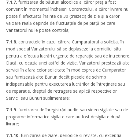
7.1.7.
furnizarea de băuturi alcoolice al căror preţ a fost
convenit în momentul încheierii Contractului, a căror livrare nu
poate fi efectuată înainte de 30 (treizeci) de zile şi a căror
valoare reală depinde de fluctuaţiile de pe piaţă pe care
Vanzatorul nu le poate controla;
7.1.8.
contractele în cazul cărora Cumparatorul a solicitat în
mod special Vanzatorului să se deplaseze la domiciliul său
pentru a efectua lucrări urgente de reparaţie sau de întreţinere.
Dacă, cu ocazia unei astfel de vizite, Vanzatorul prestează alte
servicii în afara celor solicitate în mod expres de Cumparator
sau furnizează alte Bunuri decât piesele de schimb
indispensabile pentru executarea lucrărilor de întreţinere sau
de reparaţie, dreptul de retragere se aplică respectivelor
Servicii sau Bunuri suplimentare;
7.1.9.
furnizarea de înregistrări audio sau video sigilate sau de
programe informatice sigilate care au fost desigilate după
livrare;
7.1.10.
furnizarea de ziare, periodice şi reviste, cu excepţia