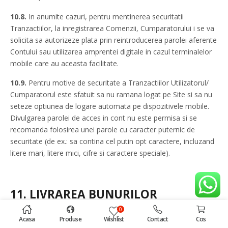
10.8.
In anumite cazuri, pentru mentinerea securitatii
Tranzactiilor, la inregistrarea Comenzii, Cumparatorului i se va
solicita sa autorizeze plata prin reintroducerea parolei aferente
Contului sau utilizarea amprentei digitale in cazul terminalelor
mobile care au aceasta facilitate.
10.9.
Pentru motive de securitate a Tranzactiilor Utilizatorul/
Cumparatorul este sfatuit sa nu ramana logat pe Site si sa nu
seteze optiunea de logare automata pe dispozitivele mobile.
Divulgarea parolei de acces in cont nu este permisa si se
recomanda folosirea unei parole cu caracter puternic de
securitate (de ex.: sa contina cel putin opt caractere, incluzand
litere mari, litere mici, cifre si caractere speciale).
11.
LIVRAREA BUNURILOR
0
11.1.
Conditiile de livrare a Bunurilor si Serviciilor vandute de
Acasa
Produse
Wishlist
Contact
Cos
catre Medhouse Distribution SRL le ragasesti in sectiunea