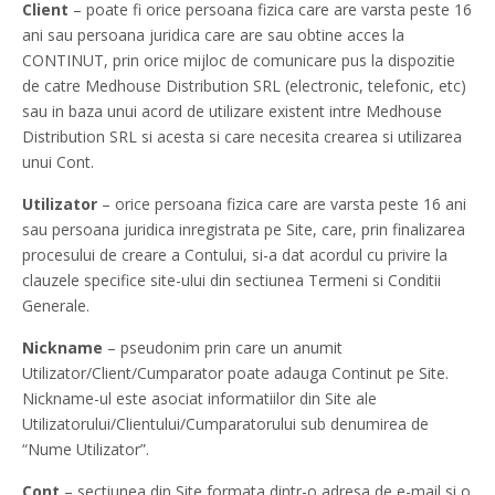
Client
– poate fi orice persoana fizica care are varsta peste 16
ani sau persoana juridica care are sau obtine acces la
CONTINUT, prin orice mijloc de comunicare pus la dispozitie
de catre Medhouse Distribution SRL (electronic, telefonic, etc)
sau in baza unui acord de utilizare existent intre Medhouse
Distribution SRL si acesta si care necesita crearea si utilizarea
unui Cont.
Utilizator
– orice persoana fizica care are varsta peste 16 ani
sau persoana juridica inregistrata pe Site, care, prin finalizarea
procesului de creare a Contului, si-a dat acordul cu privire la
clauzele specifice site-ului din sectiunea Termeni si Conditii
Generale.
Nickname
– pseudonim prin care un anumit
Utilizator/Client/Cumparator poate adauga Continut pe Site.
Nickname-ul este asociat informatiilor din Site ale
Utilizatorului/Clientului/Cumparatorului sub denumirea de
“Nume Utilizator”.
Cont
– sectiunea din Site formata dintr-o adresa de e-mail si o