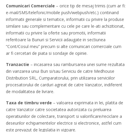
Comunicari Comerciale
– orice tip de mesaj trimis (cum ar fi:
e-mail/SMS/telefonic/mobile push/webpush/etc.) continand
informatii generale si tematice, informatii cu privire la produse
similare sau complementare cu cele pe care le-ati achizitionat,
informatii cu privire la oferte sau promotii, informatii
referitoare la Bunuri si Servicii adaugate in sectiunea
“Cont/Cosul meu” precum si alte comunicari comerciale cum
ar fi cercetari de piata si sondaje de opinie.
Tranzactie
– incasarea sau rambursarea unei sume rezultata
din vanzarea unui Bun si/sau Serviciu de catre Medhouse
Distribution SRL, Cumparatorului, prin utilizarea serviciilor
procesatorului de carduri agreat de catre Vanzator, indiferent
de modalitatea de livrare.
Taxa de timbru verde
– valoarea exprimata in lei, platita de
catre Vanzator catre societatea autorizata cu preluarea
operatiunilor de colectare, transport si valorificare/reciclare a
deseurilor echipamentelor electrice si electronice, astfel cum
este prevazut de legislatia in vigoare.