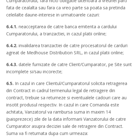
Cumparatorului, fara nicio obligatie ulterioara a vreunei parti
fata de cealalta sau fara ca vreo parte sa poata sa pretinda
celeilalte daune-interese in urmatoarele cazuri:
6.4.1.
neacceptarea de catre banca emitenta a cardului
Cumparatorului, a tranzactiei, in cazul platii online;
6.4.2.
invalidarea tranzactiei de catre procesatorul de carduri
agreat de Medhouse Distribution SRL, in cazul platii online;
6.4.3.
datele furnizate de catre Client/Cumparator, pe Site sunt
incomplete si/sau incorecte;
6.5.
In cazul in care Clientul/Cumparatorul solicita retragerea
din Contract in cadrul termenului legal de retragere din
contract, trebuie sa returneze si eventualele cadouri care au
insotit produsul respectiv. In cazul in care Comanda este
achitata, Vanzatorul va rambursa suma in maxim 14
(paisprezece) zile de la data informarii Vanzatorului de catre
Cumparator asupra deciziei sale de retragere din Contract.
Suma va fi returnata dupa cum urmeaza: