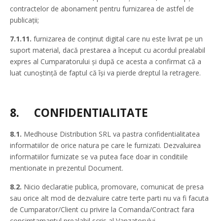
contractelor de abonament pentru furnizarea de astfel de
publicaţii;
7.1.11.
furnizarea de conţinut digital care nu este livrat pe un
suport material, dacă prestarea a început cu acordul prealabil
expres al Cumparatorului şi după ce acesta a confirmat că a
luat cunoştinţă de faptul că îşi va pierde dreptul la retragere.
8.
CONFIDENTIALITATE
8.1.
Medhouse Distribution SRL va pastra confidentialitatea
informatiilor de orice natura pe care le furnizati. Dezvaluirea
informatiilor furnizate se va putea face doar in conditiile
mentionate in prezentul Document.
8.2.
Nicio declaratie publica, promovare, comunicat de presa
sau orice alt mod de dezvaluire catre terte parti nu va fi facuta
de Cumparator/Client cu privire la Comanda/Contract fara
consimtamantul prealabil scris al Vanzatorului.