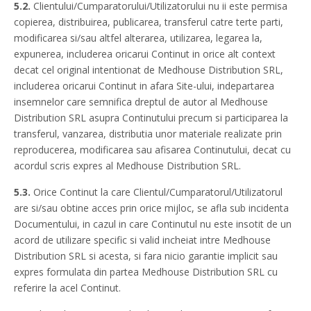
5.2.
Clientului/Cumparatorului/Utilizatorului nu ii este permisa
copierea, distribuirea, publicarea, transferul catre terte parti,
modificarea si/sau altfel alterarea, utilizarea, legarea la,
expunerea, includerea oricarui Continut in orice alt context
decat cel original intentionat de Medhouse Distribution SRL,
includerea oricarui Continut in afara Site-ului, indepartarea
insemnelor care semnifica dreptul de autor al Medhouse
Distribution SRL asupra Continutului precum si participarea la
transferul, vanzarea, distributia unor materiale realizate prin
reproducerea, modificarea sau afisarea Continutului, decat cu
acordul scris expres al Medhouse Distribution SRL.
5.3.
Orice Continut la care Clientul/Cumparatorul/Utilizatorul
are si/sau obtine acces prin orice mijloc, se afla sub incidenta
Documentului, in cazul in care Continutul nu este insotit de un
acord de utilizare specific si valid incheiat intre Medhouse
Distribution SRL si acesta, si fara nicio garantie implicit sau
expres formulata din partea Medhouse Distribution SRL cu
referire la acel Continut.