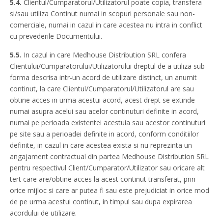
5.4.
Clientul/Cumparatorul/Utilizatorul poate copia, transfera
si/sau utiliza Continut numai in scopuri personale sau non-
comerciale, numai in cazul in care acestea nu intra in conflict
cu prevederile Documentului.
5.5.
In cazul in care Medhouse Distribution SRL confera
Clientului/Cumparatorului/Utilizatorului dreptul de a utiliza sub
forma descrisa intr-un acord de utilizare distinct, un anumit
continut, la care Clientul/Cumparatorul/Utilizatorul are sau
obtine acces in urma acestui acord, acest drept se extinde
numai asupra acelui sau acelor continuturi definite in acord,
numai pe perioada existentei acestuia sau acestor continuturi
pe site sau a perioadei definite in acord, conform conditiilor
definite, in cazul in care acestea exista si nu reprezinta un
angajament contractual din partea Medhouse Distribution SRL
pentru respectivul Client/Cumparator/Utilizator sau oricare alt
tert care are/obtine acces la acest continut transferat, prin
orice mijloc si care ar putea fi sau este prejudiciat in orice mod
de pe urma acestui continut, in timpul sau dupa expirarea
acordului de utilizare.