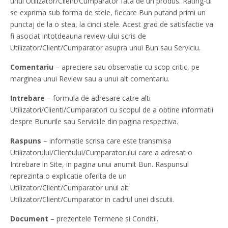
unui Utilizator/Client/Cumparator fata de un produs. Rating-ul
se exprima sub forma de stele, fiecare Bun putand primi un
punctaj de la o stea, la cinci stele. Acest grad de satisfactie va
fi asociat intotdeauna review-ului scris de
Utilizator/Client/Cumparator asupra unui Bun sau Serviciu.
Comentariu
– apreciere sau observatie cu scop critic, pe
marginea unui Review sau a unui alt comentariu.
Intrebare
– formula de adresare catre alti
Utilizatori/Clienti/Cumparatori cu scopul de a obtine informatii
despre Bunurile sau Serviciile din pagina respectiva.
Raspuns
– informatie scrisa care este transmisa
Utilizatorului/Clientului/Cumparatorului care a adresat o
Intrebare in Site, in pagina unui anumit Bun. Raspunsul
reprezinta o explicatie oferita de un
Utilizator/Client/Cumparator unui alt
Utilizator/Client/Cumparator in cadrul unei discutii.
Document
– prezentele Termene si Conditii.