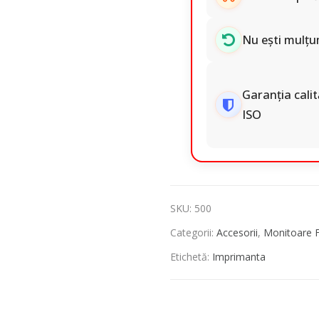
Nu ești mulțum
Garanția calit
ISO
SKU:
500
Categorii:
Accesorii
,
Monitoare Fu
Etichetă:
Imprimanta