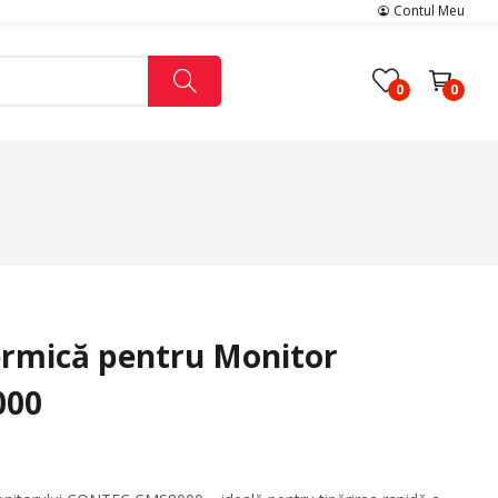
Contul Meu
0
0
Capnografe
Holtere
Spirometre
Pompe Infuzie
rmică pentru Monitor
Accesorii
000