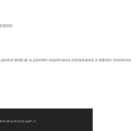
CMS8000
ortul dedicat și permite imprimarea instantanee a datelor monitorizat
26-01-26-at-10.10.31.mp4?_=1