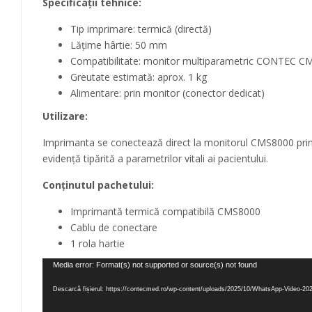
Specificații tehnice:
Tip imprimare: termică (directă)
Lățime hârtie: 50 mm
Compatibilitate: monitor multiparametric CONTEC 
Greutate estimată: aprox. 1 kg
Alimentare: prin monitor (conector dedicat)
Utilizare:
Imprimanta se conectează direct la monitorul CMS8000 prin p
evidență tipărită a parametrilor vitali ai pacientului.
Conținutul pachetului:
Imprimantă termică compatibilă CMS8000
Cablu de conectare
1 rola hartie
Player
Media error: Format(s) not supported or source(s) not found
video
Descarcă fișierul: https://contecmed.ro/wp-content/uploads/2025/10/WhatsApp-Video-20