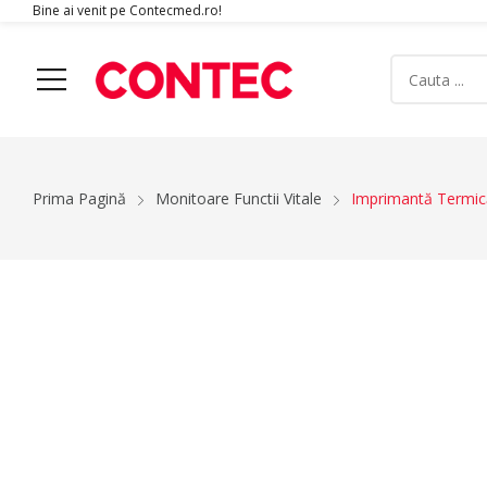
Bine ai venit pe Contecmed.ro!
Acasa
Produse
Despre Noi
Contact
Prima Pagină
Monitoare Functii Vitale
Imprimantă Termi
Ecografe
Monitoare Functii Vitale
Simulatoare
Electromiografe
Unitate Aspiratie
Pulsoximetre