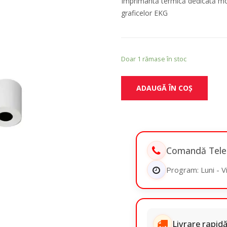
Imprimantă termică dedicată mo
graficelor EKG
Doar 1 rămase în stoc
ADAUGĂ ÎN COȘ
Comandă Telef
Program: Luni - Vi
Livrare rapidă