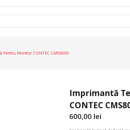
că Pentru Monitor CONTEC CMS8000
Electrocardiografe
Concentratoare De Oxigen
Tensiometre Digitale
Aparate Aerosoli
Imprimantă Te
Aparate De Masaj
Monitoare Apnee
CONTEC CMS8
600,00
lei