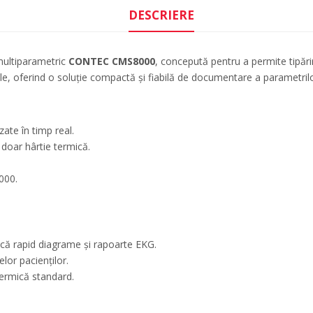
DESCRIERE
multiparametric
CONTEC CMS8000
, concepută pentru a permite tipărir
ale, oferind o soluție compactă și fiabilă de documentare a parametrilor
zate în timp real.
doar hârtie termică.
000.
scă rapid diagrame și rapoarte EKG.
lor pacienților.
termică standard.