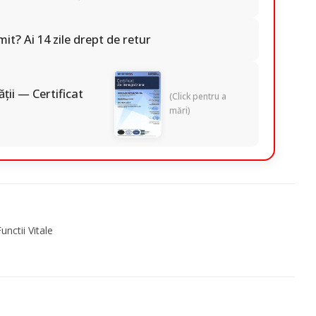
it? Ai 14 zile drept de retur
ății — Certificat
(Click pentru a
mări)
nctii Vitale