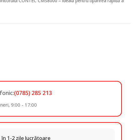
nitorului CONTEC CMS8000 – ideală pentru tipărirea rapidă a
onic:
(0785) 285 213
neri, 9:00 - 17:00
 în 1-2 zile lucrătoare