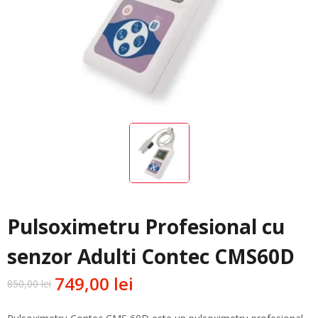
Pulsoximetru Profesional cu
senzor Adulti Contec CMS60D
749,00
lei
850,00
lei
Prețul
Prețul
inițial
curent