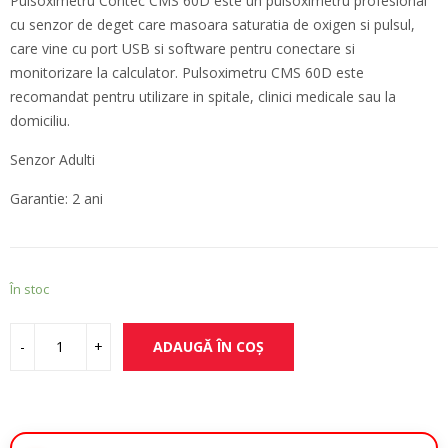
Pulsoximetru Contec CMS 60D este un pulsoximetru profesional
a
este:
cu senzor de deget care masoara saturatia de oxigen si pulsul,
fost:
749,00 lei.
care vine cu port USB si software pentru conectare si
850,00 lei.
monitorizare la calculator. Pulsoximetru CMS 60D este
recomandat pentru utilizare in spitale, clinici medicale sau la
domiciliu.
Senzor Adulti
Garantie: 2 ani
În stoc
ADAUGĂ ÎN COȘ