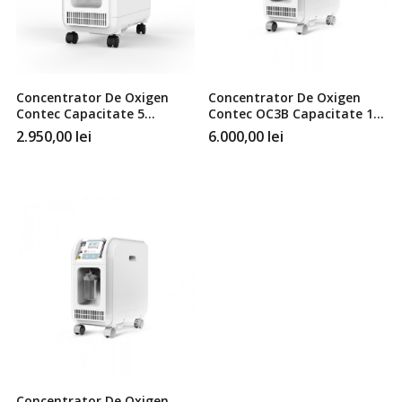
Concentrator De Oxigen
Concentrator De Oxigen
Contec Capacitate 5
Contec OC3B Capacitate 10
Litri/Minut
Litri/Minut
2.950,00
lei
6.000,00
lei
Concentrator De Oxigen