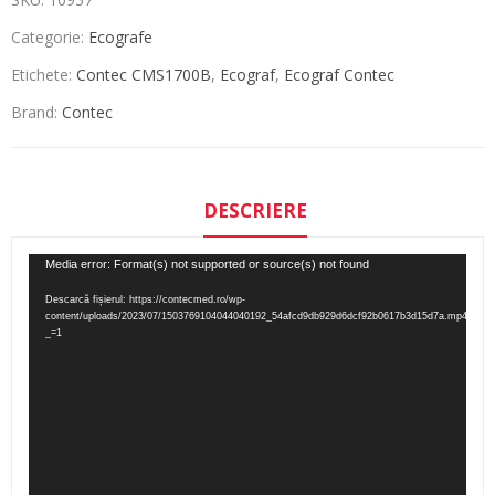
Categorie:
Ecografe
Etichete:
Contec CMS1700B
,
Ecograf
,
Ecograf Contec
Brand:
Contec
DESCRIERE
Player
Media error: Format(s) not supported or source(s) not found
video
Descarcă fișierul: https://contecmed.ro/wp-
content/uploads/2023/07/1503769104044040192_54afcd9db929d6dcf92b0617b3d15d7a.mp4?
_=1