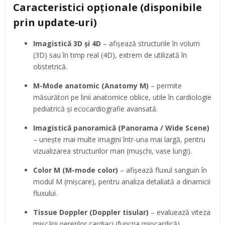
Caracteristici opționale (disponibile
prin update-uri)
Imagistică 3D și 4D
– afișează structurile în volum
(3D) sau în timp real (4D), extrem de utilizată în
obstetrică.
M-Mode anatomic (Anatomy M)
– permite
măsurători pe linii anatomice oblice, utile în cardiologie
pediatrică și ecocardiografie avansată.
Imagistică panoramică (Panorama / Wide Scene)
– unește mai multe imagini într-una mai largă, pentru
vizualizarea structurilor mari (mușchi, vase lungi).
Color M (M-mode color)
– afișează fluxul sanguin în
modul M (mișcare), pentru analiza detaliată a dinamicii
fluxului.
Tissue Doppler (Doppler tisular)
– evaluează viteza
mișcării pereților cardiaci (funcția miocardică),