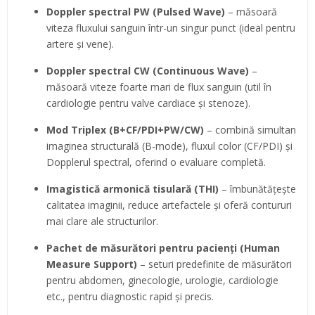
Doppler spectral PW (Pulsed Wave)
– măsoară
viteza fluxului sanguin într-un singur punct (ideal pentru
artere și vene).
Doppler spectral CW (Continuous Wave)
–
măsoară viteze foarte mari de flux sanguin (util în
cardiologie pentru valve cardiace și stenoze).
Mod Triplex (B+CF/PDI+PW/CW)
– combină simultan
imaginea structurală (B-mode), fluxul color (CF/PDI) și
Dopplerul spectral, oferind o evaluare completă.
Imagistică armonică tisulară (THI)
– îmbunătățește
calitatea imaginii, reduce artefactele și oferă contururi
mai clare ale structurilor.
Pachet de măsurători pentru pacienți (Human
Measure Support)
– seturi predefinite de măsurători
pentru abdomen, ginecologie, urologie, cardiologie
etc., pentru diagnostic rapid și precis.