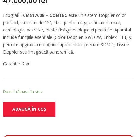
47.000,00
lei
Ecograful
CMS1700B – CONTEC
este un sistem Doppler color
portabil, cu ecran de 15”, ideal pentru diagnostic abdominal,
cardiologic, vascular, obstetrică-ginecologie și pediatrie. Aparatul
include funcțiile esențiale (Color Doppler, PW, CW, Triplex, THI) și
permite upgrade cu opțiuni suplimentare precum 3D/4D, Tissue
Doppler sau imagistică panoramică.
Garantie: 2 ani
Doar 1 rămase în stoc
ADAUGĂ ÎN COȘ