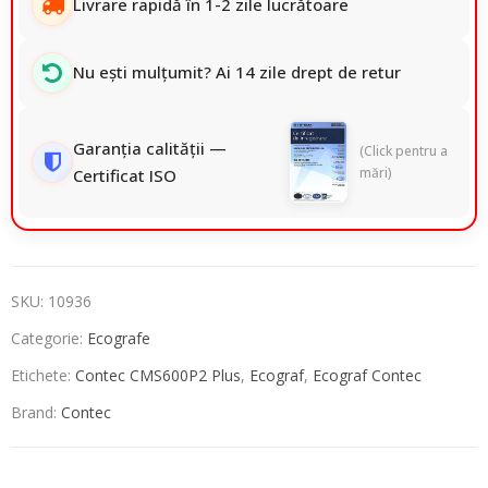
Livrare rapidă în 1-2 zile lucrătoare
Nu ești mulțumit? Ai 14 zile drept de retur
Garanția calității —
(Click pentru a
mări)
Certificat ISO
SKU:
10936
Categorie:
Ecografe
Etichete:
Contec CMS600P2 Plus
,
Ecograf
,
Ecograf Contec
Brand:
Contec