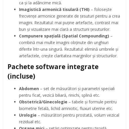
ca și la adâncime mică.
Imagistică armonică tisulară (THI)
– folosește
frecvențe armonice generate de țesuturi pentru a crea
imagini. Rezultatul: mai puține artefacte, contrast mai
bun și vizualizare mai clară a structurii țesuturilor.
Compunere spațială (Spatial Compounding)
–
combină mai multe imagini obținute din unghiuri
diferite într-una singură. Rezultatul: elimină umbrele și
artefactele, crește claritatea marginilor și structurilor.
Pachete software integrate
(incluse)
Abdomen
– set de măsurători și parametri speciali
pentru ficat, vezică biliară, rinichi, splină etc.
Obstetrică/Ginecologie
– tabele și formule pentru
biometrie fetală, lichid amniotic, fluxuri uterine etc.
Urologie
– măsurători pentru prostată, volum vezical
rezidual etc.
Organe mici
– setări optimizate pentru tiroidă,