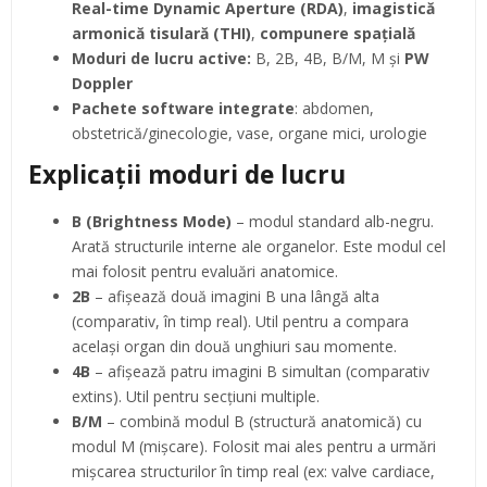
Real-time Dynamic Aperture (RDA)
,
imagistică
armonică tisulară (THI)
,
compunere spațială
Moduri de lucru active:
B, 2B, 4B, B/M, M și
PW
Doppler
Pachete software integrate
: abdomen,
obstetrică/ginecologie, vase, organe mici, urologie
Explicații moduri de lucru
B (Brightness Mode)
– modul standard alb-negru.
Arată structurile interne ale organelor. Este modul cel
mai folosit pentru evaluări anatomice.
2B
– afișează două imagini B una lângă alta
(comparativ, în timp real). Util pentru a compara
același organ din două unghiuri sau momente.
4B
– afișează patru imagini B simultan (comparativ
extins). Util pentru secțiuni multiple.
B/M
– combină modul B (structură anatomică) cu
modul M (mișcare). Folosit mai ales pentru a urmări
mișcarea structurilor în timp real (ex: valve cardiace,