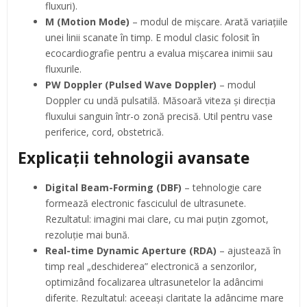
fluxuri).
M (Motion Mode)
– modul de mișcare. Arată variațiile
unei linii scanate în timp. E modul clasic folosit în
ecocardiografie pentru a evalua mișcarea inimii sau
fluxurile.
PW Doppler (Pulsed Wave Doppler)
– modul
Doppler cu undă pulsatilă. Măsoară viteza și direcția
fluxului sanguin într-o zonă precisă. Util pentru vase
periferice, cord, obstetrică.
Explicații tehnologii avansate
Digital Beam-Forming (DBF)
– tehnologie care
formează electronic fasciculul de ultrasunete.
Rezultatul: imagini mai clare, cu mai puțin zgomot,
rezoluție mai bună.
Real-time Dynamic Aperture (RDA)
– ajustează în
timp real „deschiderea” electronică a senzorilor,
optimizând focalizarea ultrasunetelor la adâncimi
diferite. Rezultatul: aceeași claritate la adâncime mare